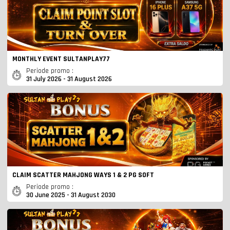
MONTHLY EVENT SULTANPLAY77
Periode promo :
31 July 2026 - 31 August 2026
CLAIM SCATTER MAHJONG WAYS 1 & 2 PG SOFT
Periode promo :
30 June 2025 - 31 August 2030