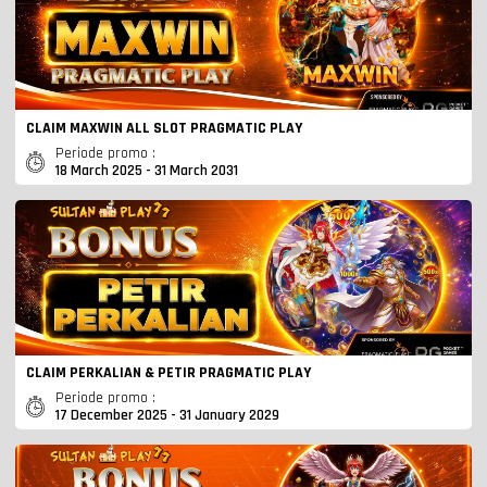
CLAIM MAXWIN ALL SLOT PRAGMATIC PLAY
Periode promo :
18 March 2025 - 31 March 2031
CLAIM PERKALIAN & PETIR PRAGMATIC PLAY
Periode promo :
17 December 2025 - 31 January 2029