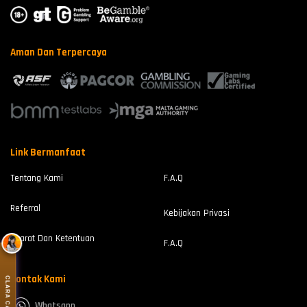
Aman Dan Terpercaya
Link Bermanfaat
Tentang Kami
F.A.Q
Referral
Kebijakan Privasi
Syarat Dan Ketentuan
F.A.Q
Clara Care
11.30 - 23.30
🟢 Layanan Online
Kontak Kami
CLARA CARE
Clara Care SULTANPLAY77
11.30
23:30
Whatsapp