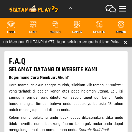
TOGEL
SLOT
CASINO
GAMES
SPORTS
PROMO
ruh Member SULTANPLAY77, Agar selalu memperhatikan Rekening Akti
F.A.Q
SELAMAT DATANG DI WEBSITE KAMI
Bagaimana Cara Membuat Akun?
Cara membuat akun sangat mudah, silahkan klik tombol \"
Daftar
\"
yang terletak di bagian kanan atas pada halaman utama. Lalu isi
semua informasi yang dibutuhkan secara tepat dan benar. Anda
harus mengkonfirmasi bahwa anda setidaknya berusia 18 tahun
untuk melengkapi pendaftaran anda.
Kolom nama belakang anda tidak dapat dikosongkan. Jika anda
tidak memiliki nama belakang (nama keluarga), maka anda dapat
mengulang penulisan nama depan anda.
Contoh: Budi Budi