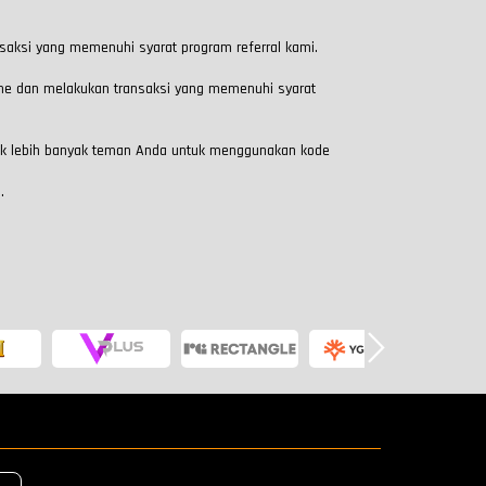
aksi yang memenuhi syarat program referral kami.
me dan melakukan transaksi yang memenuhi syarat
jak lebih banyak teman Anda untuk menggunakan kode
.