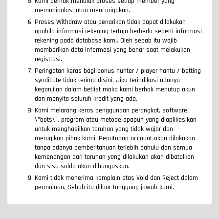
Kami berhak menolak proses setiap member yang
memanipulasi atau mencurigakan.
Proses Withdraw atau penarikan tidak dapat dilakukan
apabila informasi rekening tertuju berbeda seperti informasi
rekening pada database kami. Oleh sebab itu wajib
memberikan data informasi yang benar saat melakukan
registrasi.
Peringatan keras bagi bonus hunter / player hantu / betting
syndicate tidak terima disini. Jika terindikasi adanya
keganjilan dalam betlist maka kami berhak menutup akun
dan menyita seluruh kredit yang ada.
Kami melarang keras penggunaan perangkat, software,
\"bots\", program atau metode apapun yang diaplikasikan
untuk menghasilkan taruhan yang tidak wajar dan
merugikan pihak kami. Penutupan account akan dilakukan
tanpa adanya pemberitahuan terlebih dahulu dan semua
kemenangan dari taruhan yang dilakukan akan dibatalkan
dan sisa saldo akan dihanguskan.
Kami tidak menerima komplain atas Void dan Reject dalam
permainan, Sebab itu diluar tanggung jawab kami.