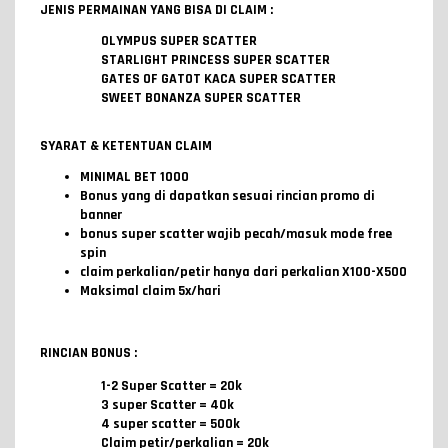
JENIS PERMAINAN YANG BISA DI CLAIM :
OLYMPUS SUPER SCATTER
STARLIGHT PRINCESS SUPER SCATTER
GATES OF GATOT KACA SUPER SCATTER
SWEET BONANZA SUPER SCATTER
SYARAT & KETENTUAN CLAIM
MINIMAL BET 1000
Bonus yang di dapatkan sesuai rincian promo di
banner
bonus super scatter wajib pecah/masuk mode free
spin
claim perkalian/petir hanya dari perkalian X100-X500
Maksimal claim 5x/hari
RINCIAN BONUS :
1-2 Super Scatter = 20k
3 super Scatter = 40k
4 super scatter = 500k
Claim petir/perkalian = 20k