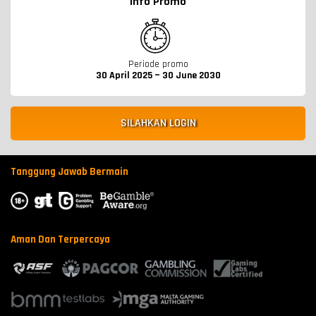
Info Promo
Periode promo
30 April 2025 ~ 30 June 2030
SILAHKAN LOGIN
Tanggung Jawab Bermain
Aman Dan Terpercaya