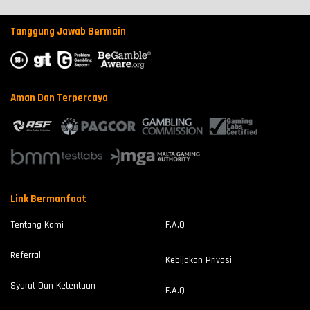
Tanggung Jawab Bermain
Aman Dan Terpercaya
Link Bermanfaat
Tentang Kami
F.A.Q
Referral
Kebijakan Privasi
Syarat Dan Ketentuan
F.A.Q