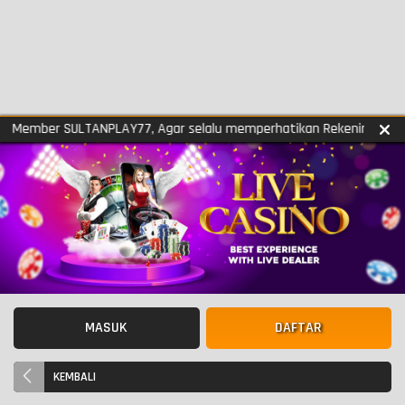
 Member SULTANPLAY77, Agar selalu memperhatikan Rekening Aktif 
MASUK
DAFTAR
KEMBALI